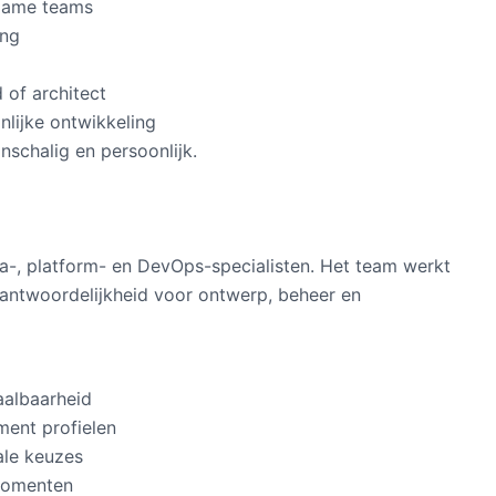
rzame teams
ing
 of architect
lijke ontwikkeling
nschalig en persoonlijk.
fra-, platform- en DevOps-specialisten. Het team werkt
antwoordelijkheid voor ontwerp, beheer en
aalbaarheid
ment profielen
ale keuzes
rmomenten