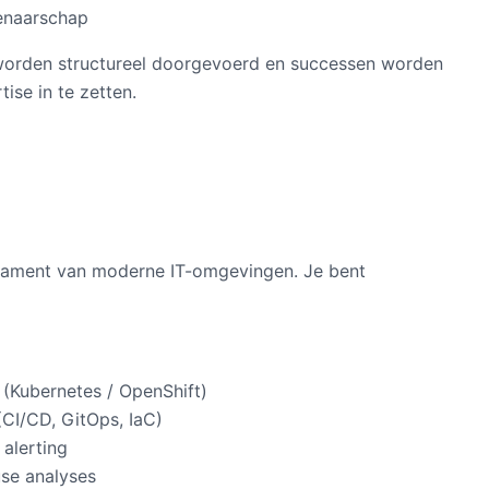
genaarschap
worden structureel doorgevoerd en successen worden
ise in te zetten.
ndament van moderne IT-omgevingen. Je bent
 (Kubernetes / OpenShift)
(CI/CD, GitOps, IaC)
 alerting
use analyses