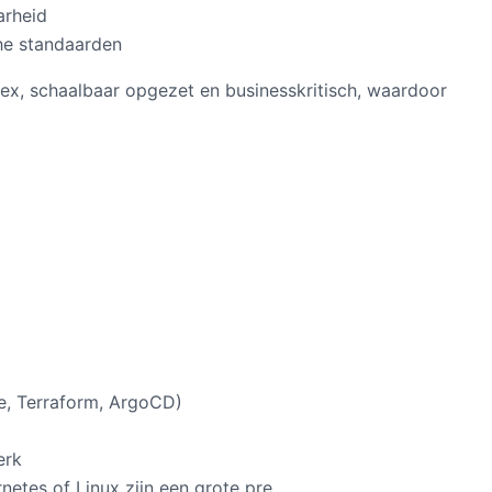
arheid
he standaarden
ex, schaalbaar opgezet en businesskritisch, waardoor
le, Terraform, ArgoCD)
erk
netes of Linux zijn een grote pre