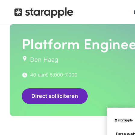
Platform Engine
Den Haag
40 uur
€ 5.000-7.000
Direct solliciteren
Deze web