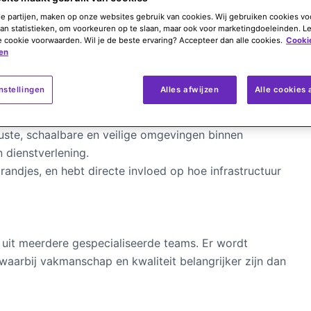
de partijen, maken op onze websites gebruik van cookies. Wij gebruiken cookies vo
an statistieken, om voorkeuren op te slaan, maar ook voor marketingdoeleinden. L
e cookie voorwaarden. Wil je de beste ervaring? Accepteer dan alle cookies.
Cooki
en
nstellingen
Alles afwijzen
Alle cookies
 omgevingen
rmen die dag en nacht beschikbaar moeten zijn? In deze
uste, schaalbare en veilige omgevingen binnen
n dienstverlening.
randjes, en hebt directe invloed op hoe infrastructuur
t uit meerdere gespecialiseerde teams. Er wordt
waarbij vakmanschap en kwaliteit belangrijker zijn dan