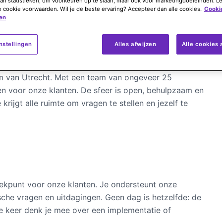
an statistieken, om voorkeuren op te slaan, maar ook voor marketingdoeleinden. L
e cookie voorwaarden. Wil je de beste ervaring? Accepteer dan alle cookies.
Cooki
en
 de richting van IT en op zoek naar een plek waar je
nstellingen
Alles afwijzen
Alle cookies
 om technische uitdagingen op te lossen én in contact
T Specialist iets voor jou. Je komt terecht in een
rum van Utrecht. Met een team van ongeveer 25
en voor onze klanten. De sfeer is open, behulpzaam en
e krijgt alle ruimte om vragen te stellen en jezelf te
preekpunt voor onze klanten. Je ondersteunt onze
sche vragen en uitdagingen. Geen dag is hetzelfde: de
e keer denk je mee over een implementatie of