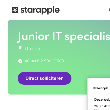
Junior IT specialis
Utrecht
40 uur
€ 2.500-3.500
Direct solliciteren
Deze web
Wij, en der