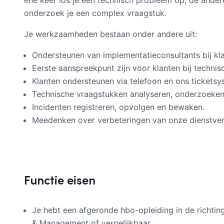
ene keer los je een technisch probleem op, de ander
onderzoek je een complex vraagstuk.
Je werkzaamheden bestaan onder andere uit:
Ondersteunen van implementatieconsultants bij kla
Eerste aanspreekpunt zijn voor klanten bij technis
Klanten ondersteunen via telefoon en ons ticketsy
Technische vraagstukken analyseren, onderzoeken
Incidenten registreren, opvolgen en bewaken.
Meedenken over verbeteringen van onze dienstver
Functie eisen
Je hebt een afgeronde hbo-opleiding in de richting
& Management of vergelijkbaar.