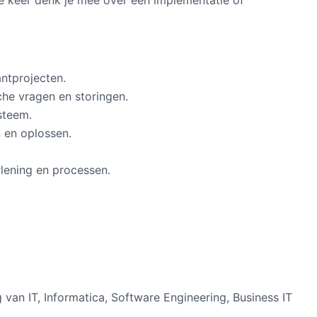
e keer denk je mee over een implementatie of
ntprojecten.
che vragen en storingen.
steem.
 en oplossen.
lening en processen.
 van IT, Informatica, Software Engineering, Business IT