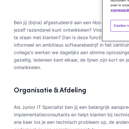
bijhouden v
over in onz
voorwaard
Ben jij (bijna) afgestudeerd aan een hbo-opleiding in
Cookie-i
jezelf razendsnel kunt ontwikkelen? Vind je het leuk
te staan met klanten? Dan is deze functie als Junior I
informeel en ambitieus softwarebedrijf in het cent
collega's werken we dagelijks aan slimme oplossing
gezellig. Iedereen kent elkaar, de lijnen zijn kort en j
ontwikkelen.
Organisatie & Afdeling
Als Junior IT Specialist ben jij een belangrijk aans
implementatieconsultants en helpt klanten bij techni
ene keer los je een technisch probleem op, de ander