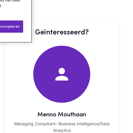
ees hier meer
e
 accepteren
Geïnteresseerd?
Menno Mouthaan
Managing Consultant- Business Intelligence/Data
Analytics